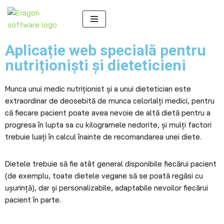
Sari
la
Aplicație web specială pentru
conținut
nutriționiști și dieteticieni
Munca unui medic nutriționist și a unui dietetician este
extraordinar de deosebită de munca celorlalți medici, pentru
că fiecare pacient poate avea nevoie de altă dietă pentru a
progresa în lupta sa cu kilogramele nedorite, și mulți factori
trebuie luați în calcul înainte de recomandarea unei diete.
Dietele trebuie să fie atât general disponibile fiecărui pacient
(de exemplu, toate dietele vegane să se poată regăsi cu
ușurință), dar și personalizabile, adaptabile nevoilor fiecărui
pacient în parte.