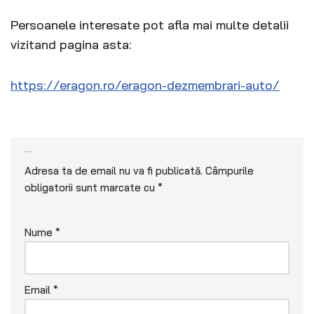
Persoanele interesate pot afla mai multe detalii
vizitand pagina asta:
https://eragon.ro/eragon-dezmembrari-auto/
Lasă un răspuns
Adresa ta de email nu va fi publicată.
Câmpurile
obligatorii sunt marcate cu
*
Nume
*
Email
*